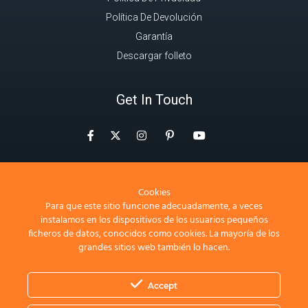
Política De Devolución
Garantía
Descargar folleto
Get In Touch
Facebook
Instagram
Pinterest
Twitter
YouTube
contactochile@neilmed.com
+56 9 5773 4378
Cookies
Para que este sitio funcione adecuadamente, a veces
NeilMed LatAm Chile SpA
instalamos en los dispositivos de los usuarios pequeños
Av. Alonso de Córdova 3827, Of. 801
ficheros de datos, conocidos como cookies. La mayoría de los
Vitacura, Santiago, Chile
grandes sitios web también lo hacen.
Accept
Consultas?? Llamada Gratuita solamente en Estados Unidos y
Canadá:
+1 877 477 8633
|
+569 9973-3177 |