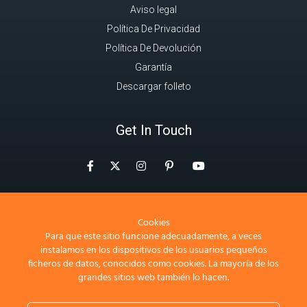
Aviso legal
Política De Privacidad
Política De Devolución
Garantía
Descargar folleto
Get In Touch
Facebook
Instagram
Pinterest
Twitter
YouTube
contactochile@neilmed.com
+56 9 5773 4378
Cookies
Para que este sitio funcione adecuadamente, a veces
NeilMed LatAm Chile SpA
instalamos en los dispositivos de los usuarios pequeños
Av. Alonso de Córdova 3827, Of. 801
ficheros de datos, conocidos como cookies. La mayoría de los
Vitacura, Santiago, Chile
grandes sitios web también lo hacen.