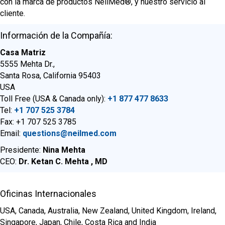
con la marca de productos NeilMed®, y nuestro servicio al
cliente.
Información de la Compañía:
Casa Matriz
5555 Mehta Dr.,
Santa Rosa, California 95403
USA
Toll Free (USA & Canada only):
+1 877 477 8633
Tel:
+1 707 525 3784
Fax: +1 707 525 3785
Email:
questions@neilmed.com
Presidente:
Nina Mehta
CEO:
Dr. Ketan C. Mehta , MD
Oficinas Internacionales
USA, Canada, Australia, New Zealand, United Kingdom, Ireland,
Singapore, Japan, Chile, Costa Rica and India